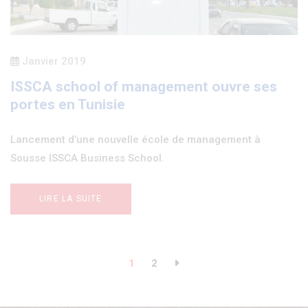
Janvier 2019
ISSCA school of management ouvre ses
portes en Tunisie
Lancement d’une nouvelle école de management à
Sousse ISSCA Business School.
LIRE LA SUITE
Pagination
Page
1
Page
2
courante