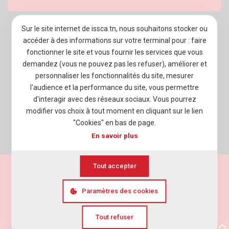
Sur le site internet de issca.tn, nous souhaitons stocker ou
À PROPOS D’ISSCA BUSINESS SCHOOL
accéder à des informations sur votre terminal pour : faire
fonctionner le site et vous fournir les services que vous
PROGRAMMES
demandez (vous ne pouvez pas les refuser), améliorer et
ADMISSION
personnaliser les fonctionnalités du site, mesurer
l'audience et la performance du site, vous permettre
VIE ÉTUDIANTE
d'interagir avec des réseaux sociaux. Vous pourrez
modifier vos choix à tout moment en cliquant sur le lien
ENTREPRISES
"Cookies" en bas de page.
NEWSROOM
En savoir plus
Tout accepter
Mentions légales
Politique de vie privée
Paramètres des cookies
Cookies
Agence web
Elyos Digital
Tout refuser