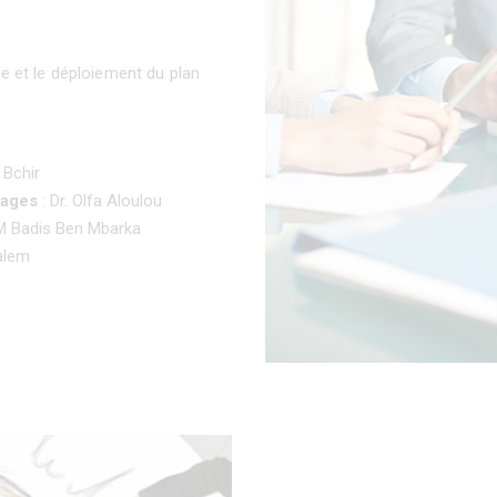
le et le déploiement du plan
 Bchir
tages
: Dr. Olfa Aloulou
 Badis Ben Mbarka
alem