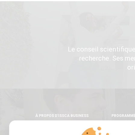
Le conseil scientifiqu
recherche. Ses mem
or
À PROPOS D’ISSCA BUSINESS
PROGRAMM
SCHOOL
Licence
Master
Mot du fondateur