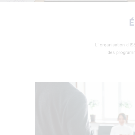
É
L' organisation d’I
des programm