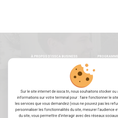
À PROPOS D’ISSCA BUSINESS
PROGRAMM
SCHOOL
Licence
Master
Mot du fondateur
Un cursus in
Notre école
Une pédagogi
Nos valeurs
Sur le site internet de issca.tn, nous souhaitons stocker ou
Les stages
Notre équipe
informations sur votre terminal pour : faire fonctionner le sit
les services que vous demandez (vous ne pouvez pas les refus
VIE ÉTUDIANTE
ENTREPRISE
personnaliser les fonctionnalités du site, mesurer l'audience 
du site, vous permettre d'interagir avec des réseaux sociau
Activités Estudiantines
Accéder à no