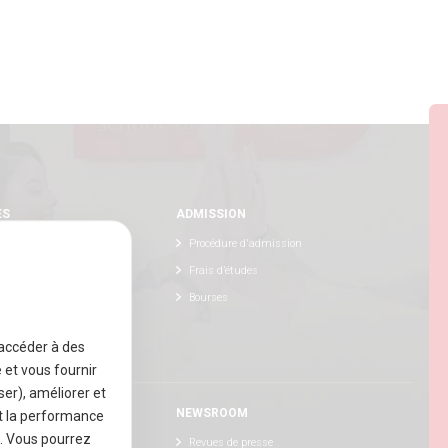
ES
ADMISSION
Procédure d'admission
Frais d’études
ternational
Bourses
e innovante
 accéder à des
e et vous fournir
er), améliorer et
S
NEWSROOM
et la performance
x. Vous pourrez
s talents
Revues de presse