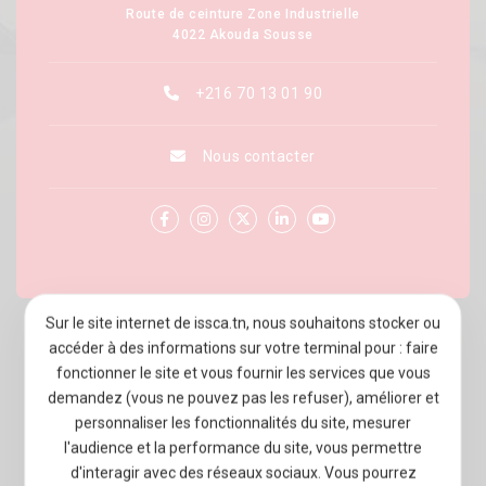
Route de ceinture Zone Industrielle
4022 Akouda Sousse
+216 70 13 01 90
Nous contacter
Sur le site internet de issca.tn, nous souhaitons stocker ou
À PROPOS D’ISSCA BUSINESS SCHOOL
accéder à des informations sur votre terminal pour : faire
fonctionner le site et vous fournir les services que vous
PROGRAMMES
demandez (vous ne pouvez pas les refuser), améliorer et
personnaliser les fonctionnalités du site, mesurer
ADMISSION
l'audience et la performance du site, vous permettre
d'interagir avec des réseaux sociaux. Vous pourrez
VIE ÉTUDIANTE