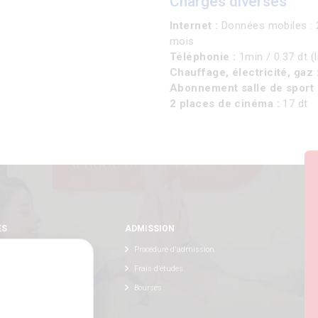
Charges diverses
Internet :
Données mobiles : 25
mois
Téléphonie :
1min / 0.37 dt (
Chauffage, électricité, gaz 
Abonnement salle de sport 
2 places de cinéma :
17 dt
ES
ADMISSION
Procédure d'admission
Frais d’études
ternational
Bourses
e innovante