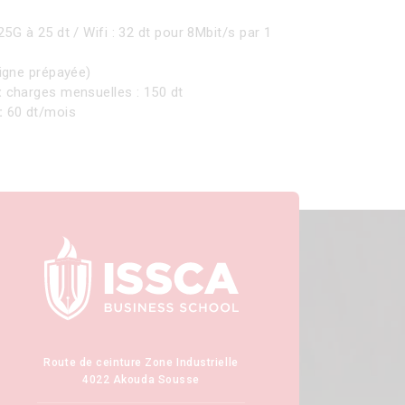
G à 25 dt / Wifi : 32 dt pour 8Mbit/s par 1
ligne prépayée)
:
charges mensuelles : 150 dt
:
60 dt/mois
Route de ceinture Zone Industrielle
4022 Akouda Sousse