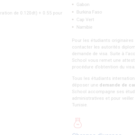
Gabon
Burkina Faso
joration de 0.120dt) + 0.55 pour
Cap Vert
Namibie
Pour les étudiants originair
contacter les autorités diplo
demande de visa. Suite à l’ac
School vous remet une attestat
procédure d’obtention du visa
Tous les étudiants internation
déposer une
demande de car
School accompagne ses étudi
administratives et pour veille
Tunisie.