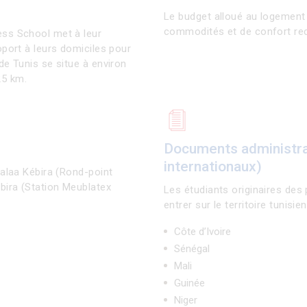
Le budget alloué au logement 
commodités et de confort rech
ess School met à leur
oport à leurs domiciles pour
de Tunis se situe à environ
25 km.
Documents administrat
internationaux)
Kalaa Kébira (Rond-point
bira (Station Meublatex
Les étudiants originaires des
entrer sur le territoire tunisien
Côte d’Ivoire
Sénégal
Mali
Guinée
Niger