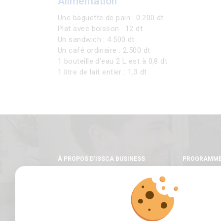
Alimentation
Une baguette de pain : 0.200 dt
Plat avec boisson : 12 dt
Un sandwich : 4.500 dt
Un café ordinaire : 2.500 dt
1 bouteille d’eau 2 L est à 0,8 dt
1 litre de lait entier : 1,3 dt
À PROPOS D’ISSCA BUSINESS
PROGRAMM
SCHOOL
Licence
Master
Mot du fondateur
Un cursus in
Notre école
Une pédagogi
Nos valeurs