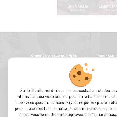
À PROPOS D’ISSCA BUSINESS
PROGRAMM
SCHOOL
Licence
Master
Mot du fondateur
Un cursus in
Notre école
Une pédagogi
Nos valeurs
Sur le site internet de issca.tn, nous souhaitons stocker ou
Les stages
Notre équipe
informations sur votre terminal pour : faire fonctionner le sit
les services que vous demandez (vous ne pouvez pas les refus
VIE ÉTUDIANTE
ENTREPRISE
personnaliser les fonctionnalités du site, mesurer l'audience 
du site, vous permettre d'interagir avec des réseaux sociau
Activités Estudiantines
Accéder à no