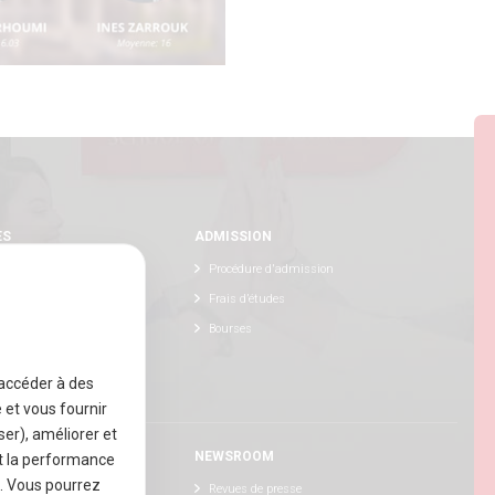
ES
ADMISSION
Procédure d'admission
Frais d’études
ternational
Bourses
e innovante
 accéder à des
e et vous fournir
er), améliorer et
S
NEWSROOM
et la performance
x. Vous pourrez
s talents
Revues de presse