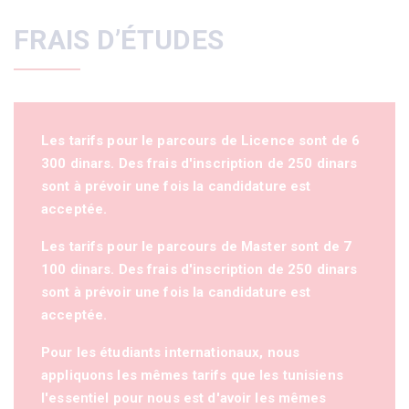
FRAIS D’ÉTUDES
Les tarifs pour le parcours de Licence sont de 6
300 dinars. Des frais d'inscription de 250 dinars
sont à prévoir une fois la candidature est
acceptée.
Les tarifs pour le parcours de Master sont de 7
100 dinars. Des frais d'inscription de 250 dinars
sont à prévoir une fois la candidature est
acceptée.
Pour les étudiants internationaux, nous
appliquons les mêmes tarifs que les tunisiens
l'essentiel pour nous est d'avoir les mêmes