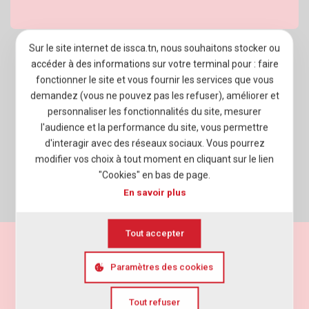
Sur le site internet de issca.tn, nous souhaitons stocker ou
À PROPOS D’ISSCA BUSINESS SCHOOL
accéder à des informations sur votre terminal pour : faire
fonctionner le site et vous fournir les services que vous
PROGRAMMES
demandez (vous ne pouvez pas les refuser), améliorer et
personnaliser les fonctionnalités du site, mesurer
ADMISSION
l'audience et la performance du site, vous permettre
VIE ÉTUDIANTE
d'interagir avec des réseaux sociaux. Vous pourrez
modifier vos choix à tout moment en cliquant sur le lien
ENTREPRISES
"Cookies" en bas de page.
En savoir plus
NEWSROOM
Tout accepter
Mentions légales
Politique de vie privée
Paramètres des cookies
Cookies
Agence web
Elyos Digital
Tout refuser