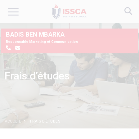
Aller
BADIS BEN MBARKA
au
Responsable Marketing et Communication
contenu
principal
Frais d’études
ACCUEIL
FRAIS D’ÉTUDES