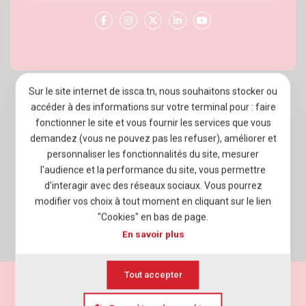
Sur le site internet de issca.tn, nous souhaitons stocker ou
À PROPOS D’ISSCA BUSINESS SCHOOL
accéder à des informations sur votre terminal pour : faire
fonctionner le site et vous fournir les services que vous
PROGRAMMES
demandez (vous ne pouvez pas les refuser), améliorer et
ADMISSION
personnaliser les fonctionnalités du site, mesurer
l'audience et la performance du site, vous permettre
VIE ÉTUDIANTE
d'interagir avec des réseaux sociaux. Vous pourrez
modifier vos choix à tout moment en cliquant sur le lien
ENTREPRISES
"Cookies" en bas de page.
En savoir plus
NEWSROOM
Tout accepter
Mentions légales
Politique de vie privée