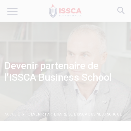
Aller
au
contenu
principal
Devenir partenaire de
l’ISSCA Business School
ACCUEIL
DEVENIR PARTENAIRE DE L’ISSCA BUSINESS SCHOOL