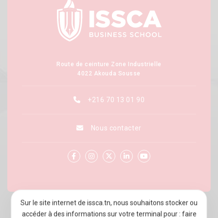
Route de ceinture Zone Industrielle
4022 Akouda Sousse
+216 70 13 01 90
Nous contacter
Sur le site internet de issca.tn, nous souhaitons stocker ou
À PROPOS D’ISSCA BUSINESS SCHOOL
accéder à des informations sur votre terminal pour : faire